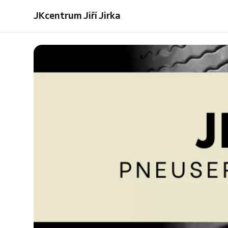
zásah
tepovače
JKcentrum Jiří Jirka