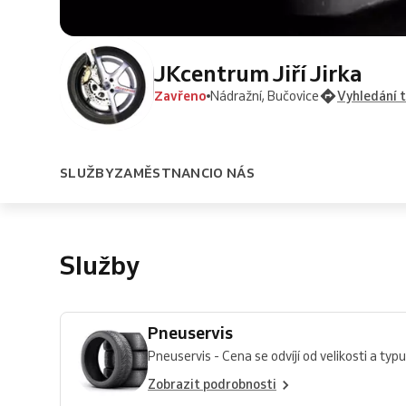
JKcentrum Jiří Jirka
Zavřeno
Nádražní, Bučovice
Vyhledání 
SLUŽBY
ZAMĚSTNANCI
O NÁS
Služby
Pneuservis
Pneuservis - Cena se odvíjí od velikosti a typu k
Zobrazit podrobnosti