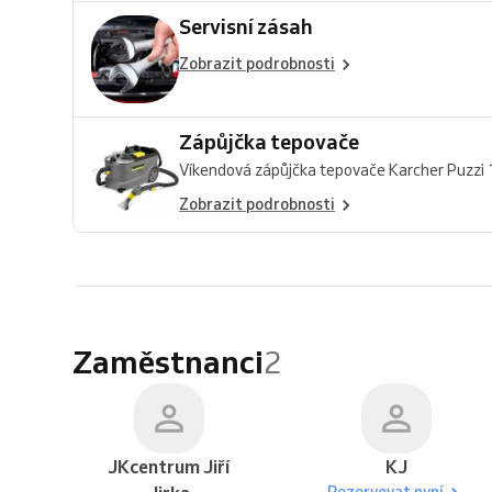
Servisní zásah
Zobrazit podrobnosti
Zápůjčka tepovače
Víkendová zápůjčka tepovače Karcher Puzzi 1
Zobrazit podrobnosti
Zaměstnanci
2
JKcentrum Jiří
KJ