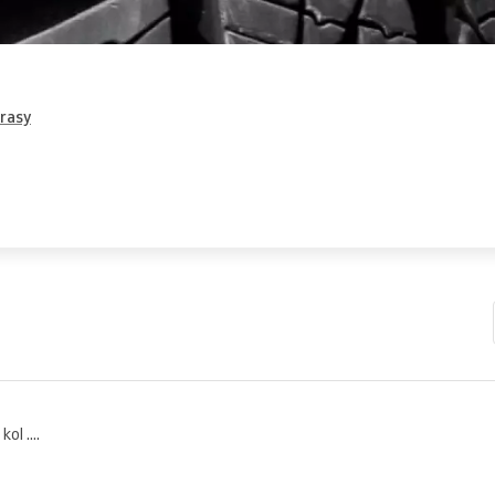
trasy
ol ....